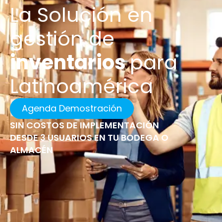
La Solución
en
gestión de
inventarios
para
Latinoamérica
Agenda Demostración
SIN COSTOS DE IMPLEMENTACIÓN
DESDE 3 USUARIOS EN TU BODEGA O
ALMACÉN